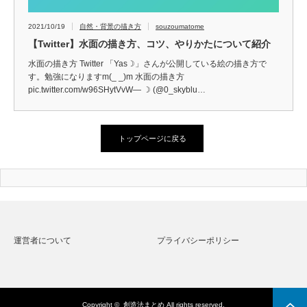
2021/10/19
自然・背景の描き方
souzoumatome
【Twitter】水面の描き方、コツ、やりかたについて紹介
水面の描き方 Twitter 「Yas☽」さんが公開している絵の描き方で
す。勉強になりますm(_ _)m 水面の描き方
pic.twitter.com/w96SHytVvW— ☽ (@0_skyblu…
トップページに戻る
運営者について
プライバシーポリシー
Copyright ©
創造法まとめ
All rights reserved.