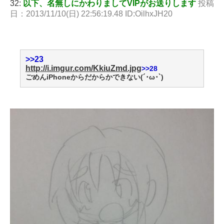
32:
以下、名無しにかわりましてVIPがお送りします
投稿
日：2013/11/10(日) 22:56:19.48 ID:OilhxJH20
>>23
http://i.imgur.com/KkiuZmd.jpg
>>28
ごめんiPhoneからだからかできない(´･ω･`)