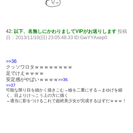
42:
以下、名無しにかわりましてVIPがお送りします
投稿
日：2013/11/10(日) 23:05:48.33 ID:GwYYAxep0
>>36
クッソワロタｗｗｗｗｗｗｗｗ
足でけえｗｗｗｗ
安定感がやばいｗｗｗｗ
>>36
>>37
可能な限り目を細かく描きこむ→瞼を二重にする→まゆげを細
く、目よりけっこう上の方に描く
→適当に影をつけるこれで超絶美少女が完成するはずだｗｗｗ！