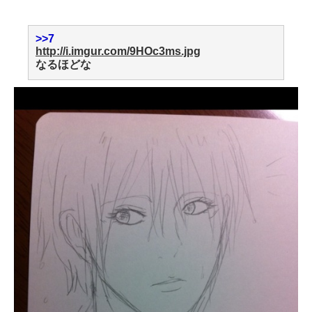
>>7
http://i.imgur.com/9HOc3ms.jpg
なるほどな