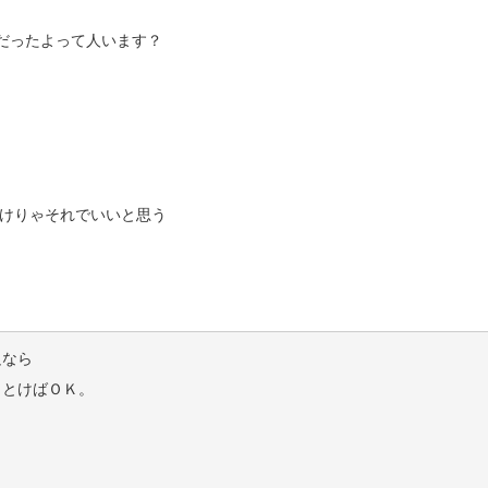
だったよって人います？
けりゃそれでいいと思う
足なら
っとけばＯＫ。
。