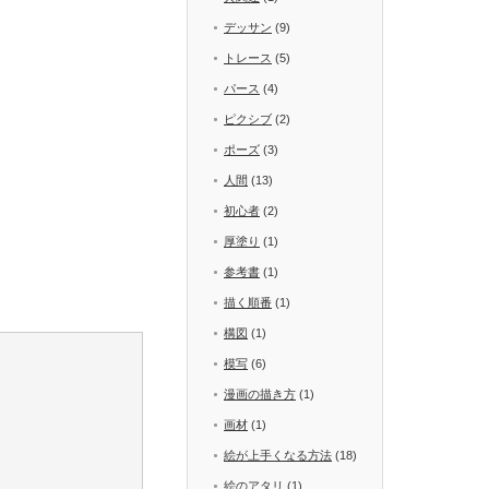
デッサン
(9)
トレース
(5)
パース
(4)
ピクシブ
(2)
ポーズ
(3)
人間
(13)
初心者
(2)
厚塗り
(1)
参考書
(1)
描く順番
(1)
構図
(1)
模写
(6)
漫画の描き方
(1)
画材
(1)
絵が上手くなる方法
(18)
絵のアタリ
(1)