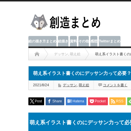
絵の描き方まとめ
絵描き
資料
その他
感想
Twitterまとめ
デッサン
,
萌え絵
萌え系イラスト書くの
萌え系イラスト書くのにデッサン力って必要
2021/8/24
デッサン
,
萌え絵
コメントを書く
Post
Share
Hatena
Pocket
RSS
萌え系イラスト書くのにデッサン力って必