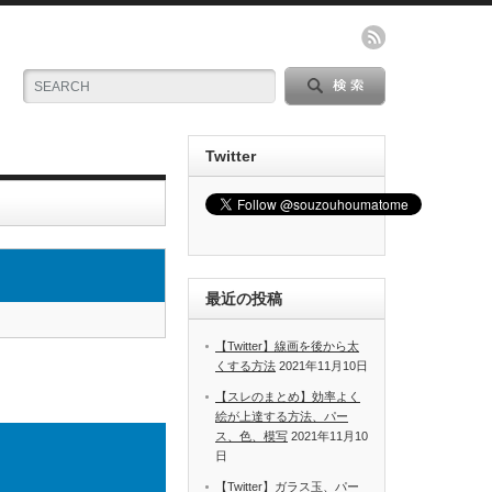
Twitter
最近の投稿
【Twitter】線画を後から太
くする方法
2021年11月10日
【スレのまとめ】効率よく
絵が上達する方法、パー
ス、色、模写
2021年11月10
日
【Twitter】ガラス玉、パー