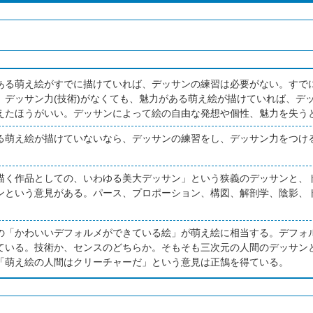
ある萌え絵がすでに描けていれば、デッサンの練習は必要がない。すでに
。デッサン力(技術)がなくても、魅力がある萌え絵が描けていれば、デ
えたほうがいい。デッサンによって絵の自由な発想や個性、魅力を失う
る萌え絵が描けていないなら、デッサンの練習をし、デッサン力をつけ
描く作品としての、いわゆる美大デッサン」という狭義のデッサンと、
ンという意見がある。パース、プロポーション、構図、解剖学、陰影、
。
の「かわいいデフォルメができている絵」が萌え絵に相当する。デフォ
ている。技術か、センスのどちらか。そもそも三次元の人間のデッサン
「萌え絵の人間はクリーチャーだ」という意見は正鵠を得ている。