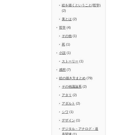
絵を描くということ(哲学)
(2)
美とは
(2)
哲学
(4)
その他
(1)
死
(1)
小説
(1)
ストーリー
(1)
感想
(7)
絵の描き方まとめ
(79)
その他議論系
(2)
アタリ
(2)
アダルト
(2)
シワ
(1)
デザイン
(1)
デジタル・アナログ・道
具関連
(1)