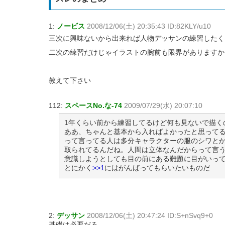
1:
ノービス
2008/12/06(土) 20:35:43 ID:82KLY/u10
三次に興味ないから出来れば人物デッサンの練習したく
二次の練習だけじゃイラストの腕前も限界がありますか
教えて下さい
112:
スペースNo.な-74
2009/07/29(水) 20:07:10
1年くらい前から練習してるけど何も見ないで描く
ああ、ちゃんと基本から入ればよかったと思って
って言ってる人は多分キャラクターの服のシワと
取られてるんだね。人間は立体なんだからって言
意識しようとしても目の前にある難題に目がいっ
とにかく
>>1
にはがんばってもらいたいものだ
2:
デッサン
2008/12/06(土) 20:47:24 ID:S+nSvq9+0
基礎は必要だろ