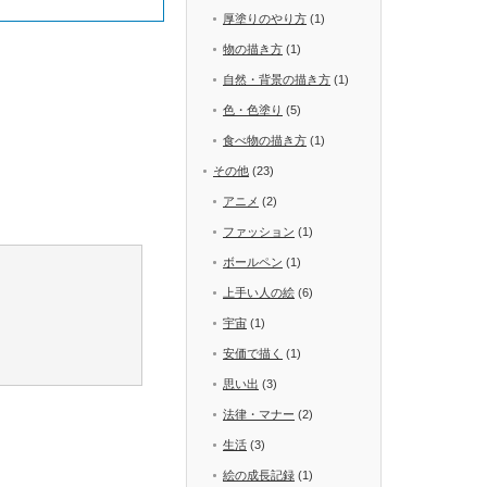
厚塗りのやり方
(1)
物の描き方
(1)
自然・背景の描き方
(1)
色・色塗り
(5)
食べ物の描き方
(1)
その他
(23)
アニメ
(2)
ファッション
(1)
ボールペン
(1)
上手い人の絵
(6)
宇宙
(1)
安価で描く
(1)
思い出
(3)
法律・マナー
(2)
生活
(3)
絵の成長記録
(1)