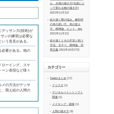
ル、水滴の描き方(光源によ
って変わる物の描き方)
2021年11月1日
絵を描く際の悩み、解剖学
の本の使い方、色の捉え
方、精神論、ヒント、tips
デッサン力(技術)が
2021年11月1日
ッサンの練習は必要な
絵を描くときの不安と戦う
という意見がある。
方法、モチベ、精神論、完
璧主義
2021年10月27日
る必要がある。他の
ドローイング、スケ
カテゴリー
トーン表現など様々
Twitterまとめ
(17)
ルメの方法がデッサ
クリスタ
(1)
と、萌え絵の人間の
デジタルペイントソフト
関連
(1)
メイキング・講座
(1)
人間の描き方
(9)