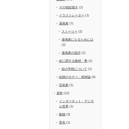
その他絵描き
(1)
イラストレーター
(1)
漫画家
(7)
ストーリー
(2)
漫画家になるためには
(2)
漫画家の批評
(1)
絵に関する教材・塾
(1)
絵の学校について
(1)
絵師のモチベ・精神論
(6)
芸術家
(1)
資料
(12)
インターネット・デジタ
ル世界
(1)
動物
(3)
景色
(1)