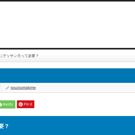
にデッサン力って必要？
？
souzoumatome
feedly
Pin it
要？