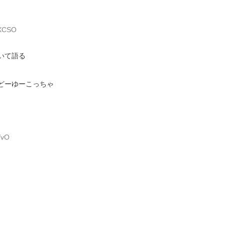
aXCSO
いて語る
どーゆーこっちゃ
/vO