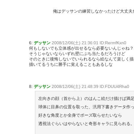
俺はデッサンの練習しなかったけど大丈夫
6:
デッサン
2008/12/06(土) 21:36:01 ID:RermfKxn0
何もしないでも立体感が出せるなら必要ないんじゃね？
そうじゃないならいずれ壁にぶち当たるだろうけど
そのときに後悔しないでいられるなら絵なんて楽しく描
描いてるうちに勝手に覚えることもあるしな
8:
デッサン
2008/12/06(土) 21:48:39 ID:FDUU4Rha0
左向きの顔（首から上）のはんこ絵だけ描けば満
球体に目鼻の位置を取った、汎用下書きデータ作
好きな角度とか全身でポーズ取らせたいなら
透視法ぐらいはやらないと奇形キャラに見られる