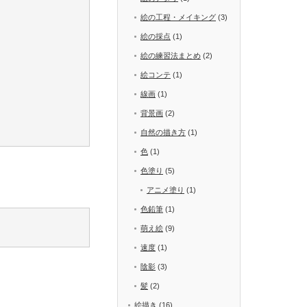
絵の工程・メイキング
(3)
絵の採点
(1)
絵の練習法まとめ
(2)
絵コンテ
(1)
線画
(1)
背景画
(2)
自然の描き方
(1)
色
(1)
色塗り
(5)
アニメ塗り
(1)
色鉛筆
(1)
萌え絵
(9)
速度
(1)
陰影
(3)
髪
(2)
絵描き
(16)