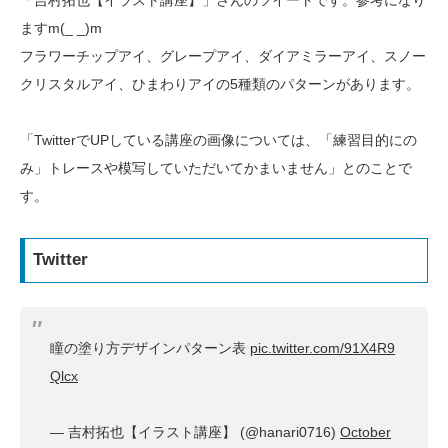
「吉村拓也【イラスト講座】」さんのツイートです。参考になり
ますm(_ _)m
フラワーチップアイ、グレープアイ、ダイアミラーアイ、スノー
クリスタルアイ、ひまわりアイの5種類のパターンがあります。
「TwitterでUPしている講座の画像については、「練習目的にの
み」トレースや模写していただいてかまいません」とのことで
す。
Twitter
瞳の塗り方デザインパターン表
pic.twitter.com/91X4R9
Qlcx
— 吉村拓也【イラスト講座】 (@hanari0716)
October